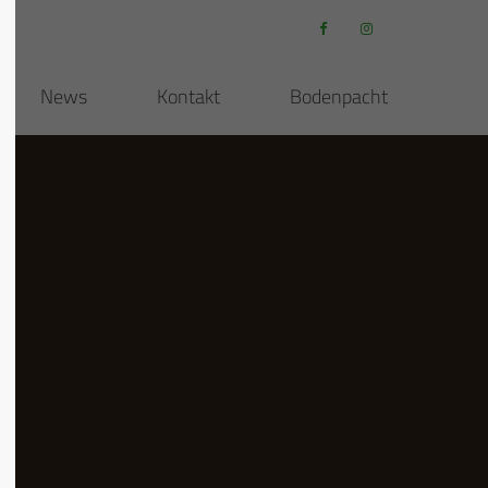
About us
News
Kontakt
Bodenpacht
Lorem ipsum dolor sit amet,
0
consectetuer adipiscing elit.
Aenean commodo ligula eget dolor.
Aenean massa. Cum sociis natoque
penatibus et magnis dis parturient
montes, nascetur ridiculus mus.
Donec quam felis, ultricies nec.