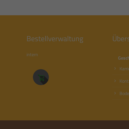
Bestellverwaltung
Übers
intern
Gesch
Karri
Kont
Bode