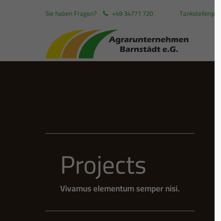
Sie haben Fragen?
+49 34771 720
Tankstellenpre
Login
Supp
Benutzername
Lorem i
2
Passwort
Projects
We offe
Mon - F
Anmelden
Register
Vivamus elementum semper nisi.
|
Lost your password?