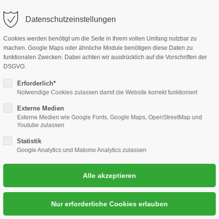
is DK - 2,15€
seit/ab 18.07.2026
Datenschutzeinstellungen
ort
Get in touch
Cookies werden benötigt um die Seite in Ihrem vollen Umfang nutzbar zu
Geschäftsbereiche
Karriere
machen. Google Maps oder ähnliche Module benötigen diese Daten zu
psum dolor sit amet:
Cybersteel Inc.
funktionalen Zwecken. Dabei achten wir ausdrücklich auf die Vorschriften der
376-293 City Road, Suite 60
DSGVO.
San Francisco, CA 94102
4h
Erforderlich*
Notwendige Cookies zulassen damit die Website korrekt funktioniert
/ 365days
Have any questions?
Externe Medien
+44 1234 567 890
Externe Medien wie Google Fonts, Google Maps, OpenStreetMap und
Youtube zulassen
Drop us a line
Statistik
r support for our customers
Google Analytics und Matomo Analytics zulassen
info@yourdomain.com
ri 8:00am - 5:00pm
(GMT +1)